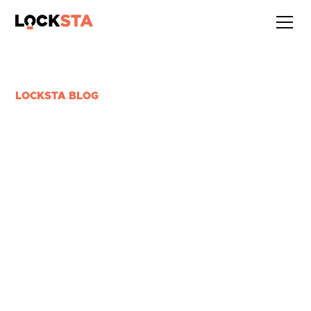
LOCKSTA BLOG
SO FINANZIEREN SIE
LOCKSTA HANDYTASCHEN
ÜBER DAS
„STARTCHANCEN-
PROGRAMM“
6 min