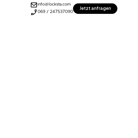
info@locksta.com
Jetzt anfragen
069 / 247537090