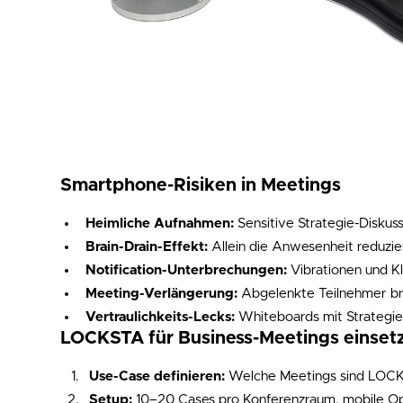
Smartphone-Risiken in Meetings
Heimliche Aufnahmen:
Sensitive Strategie-Diskus
Brain-Drain-Effekt:
Allein die Anwesenheit reduzier
Notification-Unterbrechungen:
Vibrationen und Kli
Meeting-Verlängerung:
Abgelenkte Teilnehmer br
Vertraulichkeits-Lecks:
Whiteboards mit Strategie
LOCKSTA für Business-Meetings einset
Use-Case definieren:
Welche Meetings sind LOCKS
Setup:
10–20 Cases pro Konferenzraum, mobile Op