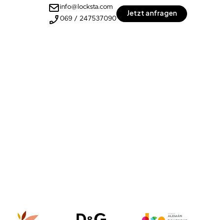
info@locksta.com
Jetzt anfragen
069 / 247537090