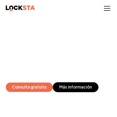
PREVENCIÓN DE FOTOS:
COMPARACIÓN DE 6
MÉTODOS Y CUÁLES
REALMENTE FUNCIONAN
Desde el enmascaramiento de la cámara hasta los bolsillos
inteligentes: ¿qué medida evita las grabaciones de forma
fiable sin prohibir por completo los teléfonos inteligentes?
Consulta gratuita
Más información