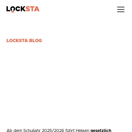
LOCKSTA BLOG
SMARTPHONEVERBOT IN
SCHULEN IN HESSEN:
SCHUTZZONEN, REGELN &
PRAXISBEISPIELE
6 min Lesezeit
Ab dem Schuljahr 2025/2026 führt Hessen
gesetzlich