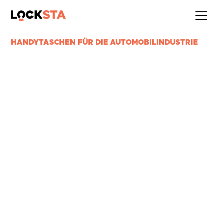
HANDYTASCHEN FÜR DIE AUTOMOBILINDUSTRIE
HANDYTASCHEN FÜR DIE
AUTOMOBILINDUSTRIE: IP-
SCHUTZ,
WERKSFÜHRUNGS-
SICHERHEIT, PROTOTYP-
GEHEIMHALTUNG
Werksführungen mit hunderten Besuchern, Prototypen-
Studien, Konkurrenz-Spionage-Risiken: Die
Automobilindustrie braucht physisch durchsetzbare
Smartphone-Restriktionen. LOCKSTA schafft handyfreie
Zonen für Fertigung, F&E und Präsentationen.