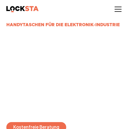
HANDYTASCHEN FÜR DIE ELEKTRONIK-INDUSTRIE
HANDYTASCHEN FÜR DIE
ELEKTRONIK-PRODUKTION:
PROTOTYP-SCHUTZ, IP-
SICHERHEIT, WERKS-
COMPLIANCE
Halbleiter, Consumer-Electronics, Industrie-Hardware: In der
Elektronik-Branche entscheidet ein Produkt-Foto über Patent-
Validität und Markt-Vorsprung. LOCKSTA macht handyfreie
Bereiche für Fertigung, R&D und Werksbesichtigungen
durchsetzbar.
Kostenfreie Beratung