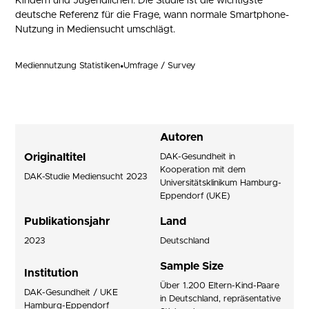
Kindern und Jugendlichen. Die Studie ist die wichtigste
deutsche Referenz für die Frage, wann normale Smartphone-
Nutzung in Mediensucht umschlägt.
Mediennutzung Statistiken
•
Umfrage / Survey
Autoren
Originaltitel
DAK-Gesundheit in
Kooperation mit dem
DAK-Studie Mediensucht 2023
Universitätsklinikum Hamburg-
Eppendorf (UKE)
Publikationsjahr
Land
2023
Deutschland
Sample Size
Institution
Über 1.200 Eltern-Kind-Paare
DAK-Gesundheit / UKE
in Deutschland, repräsentative
Hamburg-Eppendorf