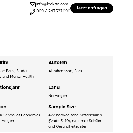
info@locksta.com
Jetzt anfragen
069 / 247537090
titel
Autoren
ne Bans, Student
Abrahamsson, Sara
 and Mental Health
tionsjahr
Land
Norwegen
tion
Sample Size
n School of Economics
422 norwegische Mittelschulen
orwegen
(Grade 5–10), nationale Schüler-
und Gesundheitsdaten