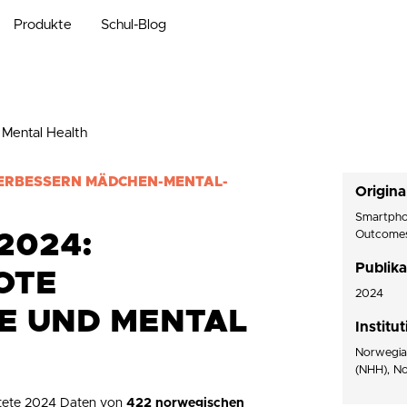
Produkte
Schul-Blog
Mental Health
ERBESSERN MÄDCHEN-MENTAL-
Original
Smartpho
Outcomes
2024:
Publika
OTE
2024
E UND MENTAL
Institu
Norwegia
(NHH), N
rtete 2024 Daten von
422 norwegischen