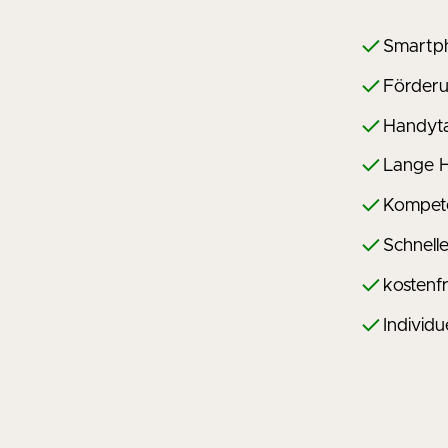
Smartph
Förderu
Handyta
Lange H
Kompet
Schnell
kostenfr
Individ