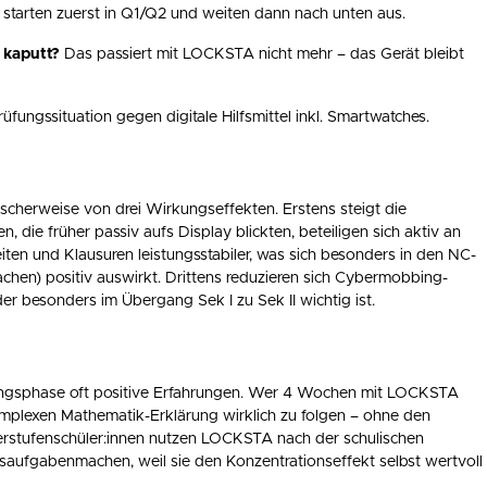
starten zuerst in Q1/Q2 und weiten dann nach unten aus.
 kaputt?
Das passiert mit LOCKSTA nicht mehr – das Gerät bleibt
üfungssituation gegen digitale Hilfsmittel inkl. Smartwatches.
scherweise von drei Wirkungseffekten. Erstens steigt die
, die früher passiv aufs Display blickten, beteiligen sich aktiv an
en und Klausuren leistungsstabiler, was sich besonders in den NC-
hen) positiv auswirkt. Drittens reduzieren sich Cybermobbing-
r besonders im Übergang Sek I zu Sek II wichtig ist.
ungsphase oft positive Erfahrungen. Wer 4 Wochen mit LOCKSTA
r komplexen Mathematik-Erklärung wirklich zu folgen – ohne den
erstufenschüler:innen nutzen LOCKSTA nach der schulischen
aufgabenmachen, weil sie den Konzentrationseffekt selbst wertvoll