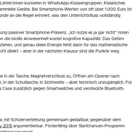
Lehrer:innen kursieren in WhatsApp-Klassengruppen. Klassisches
esammelte Geräte. Bei Smartphone-Werten von oft über 1.000 Euro ist
nde an die Regel erinnert, was den Unterrichtsfluss vollständig
ng passiver Smartphone-Präsenz. „Ich nutze es ja gar nicht" hören
on die bloße Anwesenheit kostet kognitive Kapazität. Das Gehirn
stehen, und genau diese Energie fehlt dann für das mathematische
cht direkt – aber in der nächsten Klausur sind die Punkte weg.
ne in die Tasche, Magnetverschluss zu, Öffnen am Opener nach
, in der Schultasche, in Sichtweite – aber technisch unzugänglich. Fü
ng Case zusätzlich gegen Smartwatches und versteckte Bluetooth-
r, mit Schülervertretung gemeinsam gestaltbar, gegenüber dem
y 2015
argumentierbar. Förderfähig über Startchancen-Programm