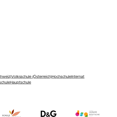
chweiz)
Volksschule (Österreich)
Hochschule
Internat
schule
Hauptschule