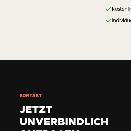
kostenfr
Individ
KONTAKT
JETZT
UNVERBINDLICH