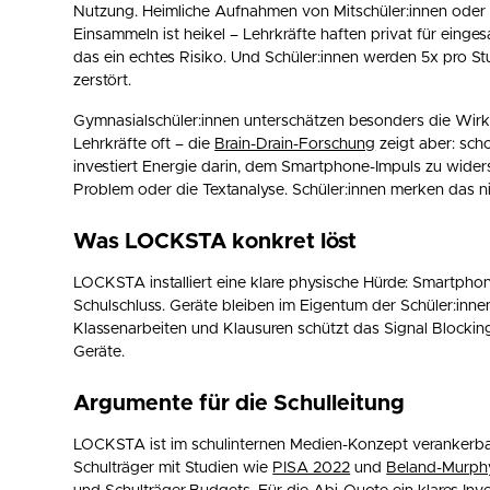
Nutzung. Heimliche Aufnahmen von Mitschüler:innen oder 
Einsammeln ist heikel – Lehrkräfte haften privat für eing
das ein echtes Risiko. Und Schüler:innen werden 5x pro Stu
zerstört.
Gymnasialschüler:innen unterschätzen besonders die Wirku
Lehrkräfte oft – die
Brain-Drain-Forschung
zeigt aber: sch
investiert Energie darin, dem Smartphone-Impuls zu wider
Problem oder die Textanalyse. Schüler:innen merken das ni
Was LOCKSTA konkret löst
LOCKSTA installiert eine klare physische Hürde: Smartpho
Schulschluss. Geräte bleiben im Eigentum der Schüler:innen
Klassenarbeiten und Klausuren schützt das Signal Blocki
Geräte.
Argumente für die Schulleitung
LOCKSTA ist im schulinternen Medien-Konzept verankerba
Schulträger mit Studien wie
PISA 2022
und
Beland-Murph