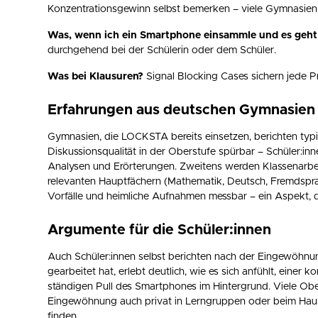
Konzentrationsgewinn selbst bemerken – viele Gymnasien 
Was, wenn ich ein Smartphone einsammle und es geht
durchgehend bei der Schülerin oder dem Schüler.
Was bei Klausuren?
Signal Blocking Cases sichern jede Pr
Erfahrungen aus deutschen Gymnasien
Gymnasien, die LOCKSTA bereits einsetzen, berichten typi
Diskussionsqualität in der Oberstufe spürbar – Schüler:innen
Analysen und Erörterungen. Zweitens werden Klassenarbeit
relevanten Hauptfächern (Mathematik, Deutsch, Fremdsprac
Vorfälle und heimliche Aufnahmen messbar – ein Aspekt, de
Argumente für die Schüler:innen
Auch Schüler:innen selbst berichten nach der Eingewöhn
gearbeitet hat, erlebt deutlich, wie es sich anfühlt, eine
ständigen Pull des Smartphones im Hintergrund. Viele Ob
Eingewöhnung auch privat in Lerngruppen oder beim Haus
finden.