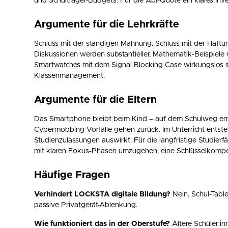
und Schulträger-Budgets. Für die Abi-Quote ein klares Inv
Argumente für die Lehrkräfte
Schluss mit der ständigen Mahnung. Schluss mit der Haftu
Diskussionen werden substantieller, Mathematik-Beispiele we
Smartwatches mit dem Signal Blocking Case wirkungslos sin
Klassenmanagement.
Argumente für die Eltern
Das Smartphone bleibt beim Kind – auf dem Schulweg erreic
Cybermobbing-Vorfälle gehen zurück. Im Unterricht entsteh
Studienzulassungen auswirkt. Für die langfristige Studierfä
mit klaren Fokus-Phasen umzugehen, eine Schlüsselkompe
Häufige Fragen
Verhindert LOCKSTA digitale Bildung?
Nein. Schul-Tabl
passive Privatgerät-Ablenkung.
Wie funktioniert das in der Oberstufe?
Ältere Schüler:in