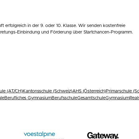
t erfolgreich in der 9. oder 10. Klasse. Wir senden kostenfreie
rtretungs-Einbindung und Förderung über Startchancen-Programm.
ule (AT/CH)
Kantonsschule (Schweiz)
AHS (Österreich)
Primarschule (S
ule
Berufliches Gymnasium
Berufsschule
Gesamtschule
Gymnasium
Real