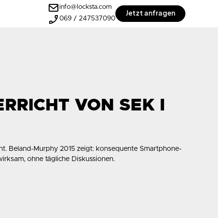
info@locksta.com
Jetzt anfragen
069 / 247537090
RRICHT VON SEK I
ht.
Beland-Murphy 2015
zeigt: konsequente Smartphone-
wirksam, ohne tägliche Diskussionen.