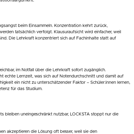
estitionsargument.
ngsangst beim Einsammeln. Konzentration kehrt zurück,
rden tatsächlich verfolgt. Klausuraufsicht wird einfacher, weil
d. Die Lehrkraft konzentriert sich auf Fachinhalte statt auf
hbar, im Notfall über die Lehrkraft sofort zugänglich.
t echte Lernzeit, was sich auf Notendurchschnitt und damit auf
higkeit ein nicht zu unterschätzender Faktor – Schüler:innen lernen,
tenz für das Studium.
ets bleiben uneingeschränkt nutzbar, LOCKSTA stoppt nur die
nen akzeptieren die Lösung oft besser, weil sie den