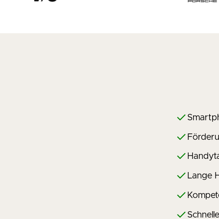
Smartph
Förderu
Handyta
Lange H
Kompet
Schnell